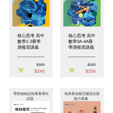
優惠活動
小編解惑區
會員
免費下載
購物車
核心思考 高中
核心思考 高中
數學1-2冊學
數學3A-4A冊
測複習講義
學測複習講義
$300
$320
$240
$256
帶您細細品味素養導向
地表最強最完備混合題
試題
能力專書