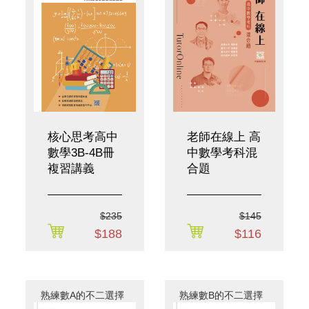
核心思考高中
老師在線上 高
數學3B-4B冊
中數學考科混
複習講義
合題
$235
$145
$188
$116
熟練數A的不二選擇
熟練數B的不二選擇