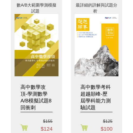
數A/B大範圍學測模擬
最詳細的詳解與試題分
試題
析
高中數學攻
高中數學考科
頂-學測數學
超越顛峰-歷
A/B模擬試題8
屆學科能力測
回衝刺
驗試題
$155
$125
$124
$100