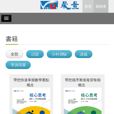
會員
購物車
國文
英文
書籍
數學
全部
試題
分科測驗
講義
自然科
學測用書
社會科
帶您快速掌握數學重點
帶您循序漸進複習每個
關於晟景
電子書
概念
概念
客服中心
書籍勘誤
販售據點
尋書小幫手