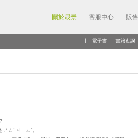
關於晟景
客服中心
販
電子書
書籍勘誤
？
ㄕㄥˋ ㄐㄧㄥˇ。