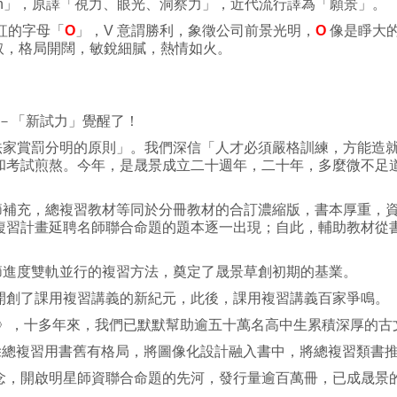
on」，原譯「視力、眼光、洞察力」，近代流行譯為「願景」。
火紅的字母「
O
」，V 意謂勝利，象徵公司前景光明，
O
像是睜大
進取，格局開闊，敏銳細膩，熱情如火。
lity－「新試力」覺醒了！
賞罰分明的原則」。我們深信「人才必須嚴格訓練，方能造就
和考試煎熬。今年，是晟景成立二十週年，二十年，多麼微不足
充，總複習教材等同於分冊教材的合訂濃縮版，書本厚重，資
複習計畫延聘名師聯合命題的題本逐一出現；自此，輔助教材從
進度雙軌並行的複習方法，奠定了晟景草創初期的基業。
創了課用複習講義的新紀元，此後，課用複習講義百家爭鳴。
，十多年來，我們已默默幫助逾五十萬名高中生累積深厚的古
總複習用書舊有格局，將圖像化設計融入書中，將總複習類書
，開啟明星師資聯合命題的先河，發行量逾百萬冊，已成晟景