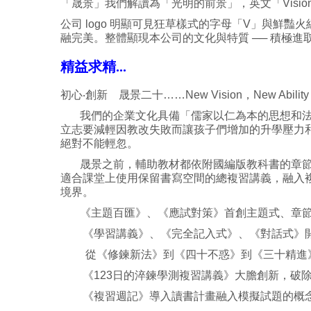
「晟景」我們解讀為「光明的前景」，英文「Visi
公司 logo 明顯可見狂草樣式的字母「V」與鮮豔
融完美。整體顯現本公司的文化與特質 ── 積極
精益求精...
初心‧創新 晟景二十……New Vision，New Abi
我們的企業文化具備「儒家以仁為本的思想和法家
立志要減輕因教改失敗而讓孩子們增加的升學壓力
絕對不能輕忽。
晟景之前，輔助教材都依附國編版教科書的章節補
適合課堂上使用保留書寫空間的總複習講義，融入
境界。
《主題百匯》、《應試對策》首創主題式、章節
《學習講義》、《完全記入式》、《對話式》開
從《修鍊新法》到《四十不惑》到《三十精進》
《123日的淬鍊學測複習講義》大膽創新，破除
《複習週記》導入讀書計畫融入模擬試題的概念