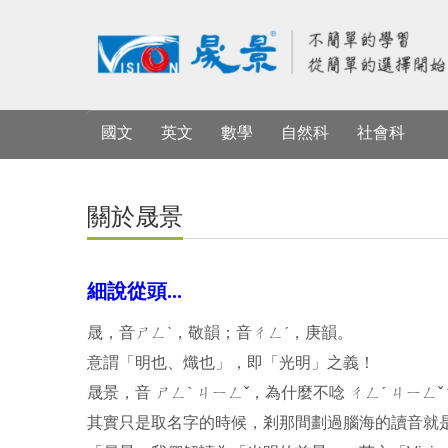
國文
英文
數學
自然科
社會科
關於晟景
細說從頭...
晟，音ㄕㄥˋ，敬韻；音ㄔㄥˊ，庚韻。
意謂「明也、熾也」，即「光明」之義！
晟景，音 ㄕㄥˋ ㄐㄧㄥˇ，為什麼不唸 ㄔㄥˊ ㄐㄧㄥˇ
其實只是取名字的時候，剎那間劃過腦海的讀音就是 