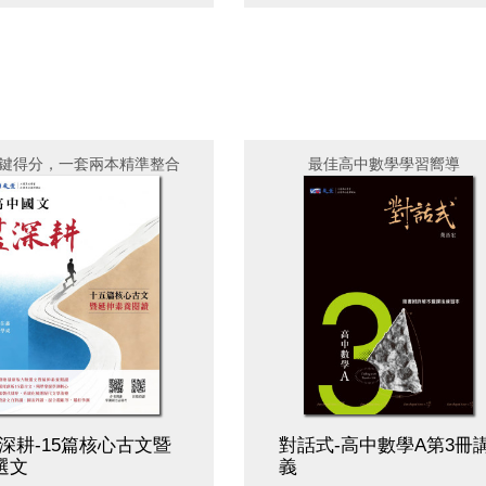
鍵得分，一套兩本精準整合
最佳高中數學學習嚮導
深耕-15篇核心古文暨
對話式-高中數學A第3冊
選文
義