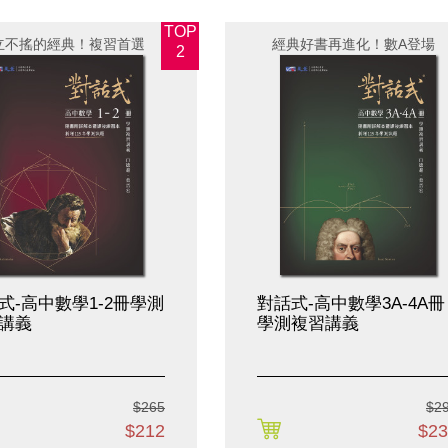
TOP
立不搖的經典！複習首選
經典好書再進化！數A登場
2
式-高中數學1-2冊學測
對話式-高中數學3A-4A冊
講義
學測複習講義
$265
$2
購買
購買
$212
$23