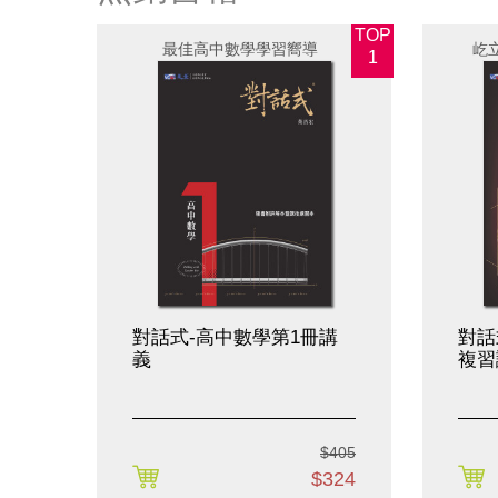
TOP
最佳高中數學學習嚮導
屹
1
對話式-高中數學第1冊講
對話
義
複習
$405
購買
$324