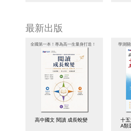
最新出版
全國第一本！專為高一生量身打造！
學測關
高中國文 閱讀 成長蛻變
十五
A類