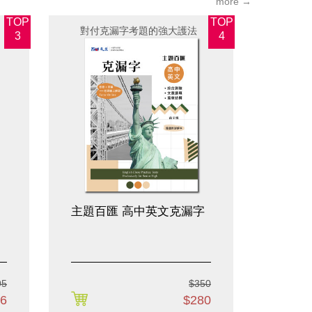
more →
TOP
TOP
對付克漏字考題的強大護法
超實
3
4
主題百匯 高中英文克漏字
高中英文
5
95
$350
購買
6
$280