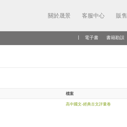
關於晟景
客服中心
販
電子書
書籍勘誤
檔案
高中國文-經典古文評量卷